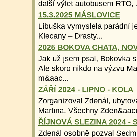
další výlet autobusem RTO, .
15.3.2025 MÁSLOVICE
Libuška vymyslela parádní j
Klecany – Drasty...
2025 BOKOVA CHATA, NO
Jak už jsem psal, Bokovka se
Ale skoro nikdo na výzvu Mar
m&aac...
ZÁŘÍ 2024 - LIPNO - KOLA
Zorganizoval Zdenál, ubytován
Martina. Všechny Zden&aacu
ŘÍJNOVÁ SLEZINA 2024 -
Zdenál osobně pozval Sedm