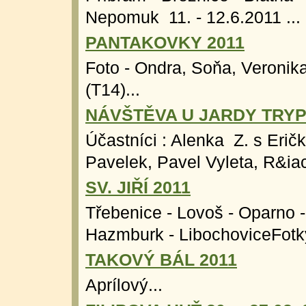
Nepomuk 11. - 12.6.2011 ...
PANTAKOVKY 2011
Foto - Ondra, Soňa, Veronik
(T14)...
NÁVŠTĚVA U JARDY TRYPE
Účastníci : Alenka Z. s Eričk
Pavelek, Pavel Vyleta, R&iac
SV. JIŘÍ 2011
Třebenice - Lovoš - Oparno -
Hazmburk - LibochoviceFotky
TAKOVÝ BÁL 2011
Aprílový...