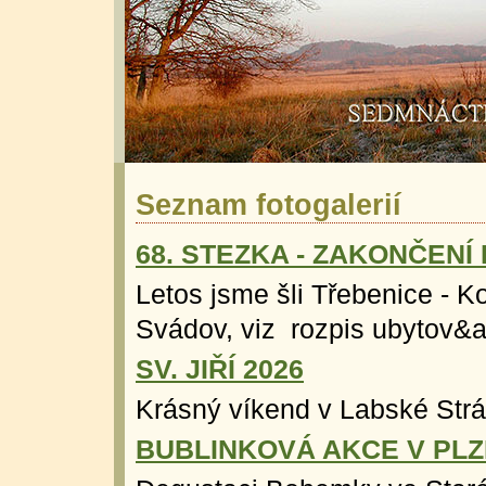
Seznam fotogalerií
68. STEZKA - ZAKONČENÍ
Letos jsme šli Třebenice - K
Svádov, viz rozpis ubytov&a
SV. JIŘÍ 2026
Krásný víkend v Labské Stráni
BUBLINKOVÁ AKCE V PLZN