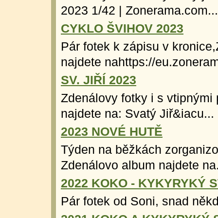
2023 1/42 | Zonerama.com...
CYKLO ŠVIHOV 2023
Pár fotek k zápisu v kronic
najdete nahttps://eu.zoneram
SV. JIŘÍ 2023
Zdenálovy fotky i s vtipným
najdete na: Svatý Jiř&iacu...
2023 NOVÉ HUTĚ
Týden na běžkách zorganizo
Zdenálovo album najdete na.
2022 KOKO - KYKYRYKÝ 
Pár fotek od Soni, snad někdo