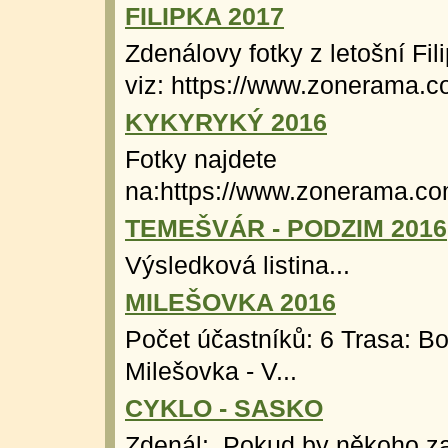
FILIPKA 2017
Zdenálovy fotky z letošní Fil
viz: https://www.zonerama.c
KYKYRYKÝ 2016
Fotky najdete
na:https://www.zonerama.co
TEMEŠVÁR - PODZIM 2016
Výsledková listina...
MILEŠOVKA 2016
Počet účastníků: 6 Trasa: Boř
Milešovka - V...
CYKLO - SASKO
Zdenál: Pokud by někoho za