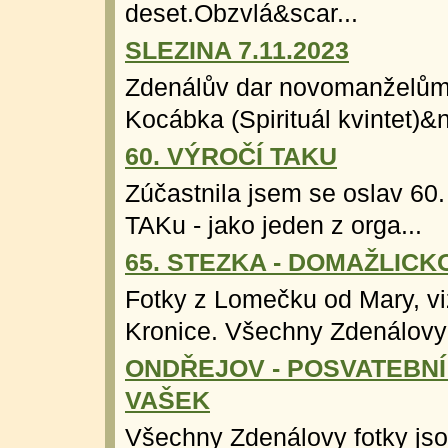
deset.Obzvlá&scar...
SLEZINA 7.11.2023
Zdenálův dar novomanželům :-
Kocábka (Spirituál kvintet)&n
60. VÝROČÍ TAKU
Zúčastnila jsem se oslav 60.
TAKu - jako jeden z orga...
65. STEZKA - DOMAŽLICK
Fotky z Lomečku od Mary, vi
Kronice. Všechny Zdenálovy f
ONDŘEJOV - POSVATEBNÍ
VAŠEK
Všechny Zdenálovy fotky jso