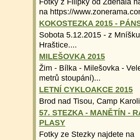
Fotky z Filipky od Zdenála n
na https://www.zonerama.co
KOKOSTEZKA 2015 - PÁN
Sobota 5.12.2015 - z Mníšk
Hraštice....
MILEŠOVKA 2015
Žim - Bílka - Milešovka - Ve
metrů stoupání)...
LETNÍ CYKLOAKCE 2015
Brod nad Tisou, Camp Karolin
57. STEZKA - MANĚTÍN - 
PLASY
Fotky ze Stezky najdete na