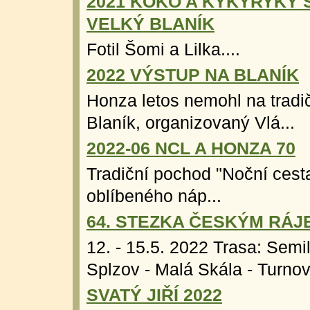
2021 KOKO A KYKYRYKÝ 
VELKÝ BLANÍK
Fotil Šomi a Lilka....
2022 VÝSTUP NA BLANÍK
Honza letos nemohl na tradi
Blaník, organizovaný Vlá...
2022-06 NCL A HONZA 70
Tradiční pochod "Noční cesta
oblíbeného náp...
64. STEZKA ČESKÝM RÁJ
12. - 15.5. 2022 Trasa: Semi
Splzov - Malá Skála - Turnov
SVATÝ JIŘÍ 2022