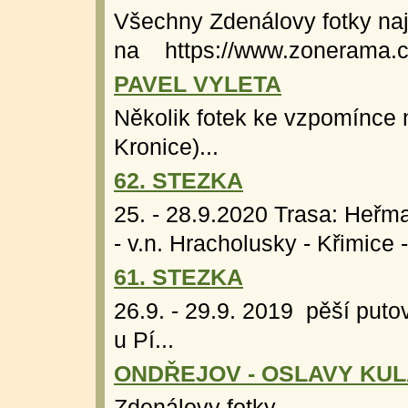
Všechny Zdenálovy fotky na
na https://www.zonerama.c
PAVEL VYLETA
Několik fotek ke vzpomínce 
Kronice)...
62. STEZKA
25. - 28.9.2020 Trasa: Heřma
- v.n. Hracholusky - Křimice -
61. STEZKA
26.9. - 29.9. 2019 pěší puto
u Pí...
ONDŘEJOV - OSLAVY KULA
Zdenálovy fotky