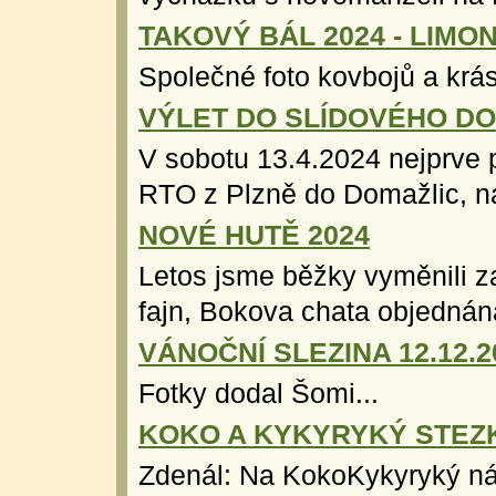
TAKOVÝ BÁL 2024 - LIM
Společné foto kovbojů a krás
VÝLET DO SLÍDOVÉHO D
V sobotu 13.4.2024 nejprve
RTO z Plzně do Domažlic, ná
NOVÉ HUTĚ 2024
Letos jsme běžky vyměnili z
fajn, Bokova chata objednána
VÁNOČNÍ SLEZINA 12.12.
Fotky dodal Šomi...
KOKO A KYKYRYKÝ STEZK
Zdenál: Na KokoKykyryký nás