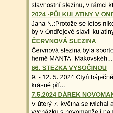
slavnostní slezinu, v rámci kt
2024 -PŮLKULATINY V O
Jana N.:Protože se letos nikd
by v Ondřejově slavil kulatiny
ČERVNOVÁ SLEZINA
Červnová slezina byla sporto
herně MANTA, Makovskéh...
66. STEZKA VYSOČINOU
9. - 12. 5. 2024 Čtyři báječn
krásné pří...
7.5.2024 DÁREK NOVOM
V úterý 7. května se Michal 
vycházku s novomanželi na P