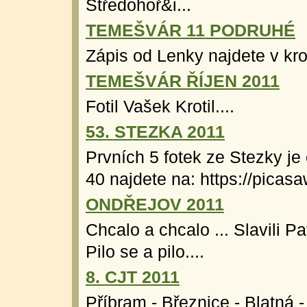
Středohoř&i...
TEMEŠVÁR 11 PODRUHÉ
Zápis od Lenky najdete v kron
TEMEŠVÁR ŘÍJEN 2011
Fotil Vašek Krotil....
53. STEZKA 2011
Prvních 5 fotek ze Stezky je
40 najdete na: https://picasa
ONDŘEJOV 2011
Chcalo a chcalo ... Slavili P
Pilo se a pilo....
8. CJT 2011
Příbram - Březnice - Blatná - 