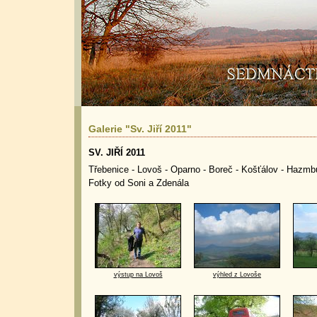
Galerie "Sv. Jiří 2011"
SV. JIŘÍ 2011
Třebenice - Lovoš - Oparno - Boreč - Košťálov - Hazmb
Fotky od Soni a Zdenála
výstup na Lovoš
výhled z Lovoše