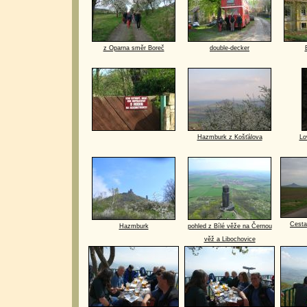
z Oparna směr Boreč
double-decker
Hazmburk z Košťálova
Lo
Cesta 
Hazmburk
pohled z Bílé věže na Černou
věž a Libochovice