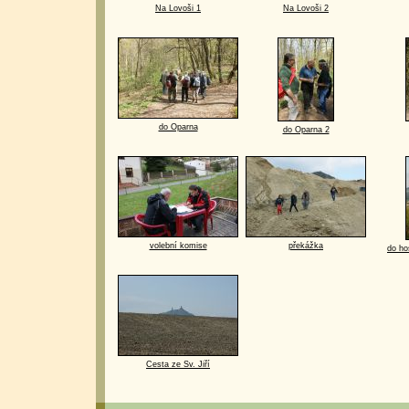
Na Lovoši 1
Na Lovoši 2
do Oparna
do Oparna 2
volební komise
překážka
do ho
Cesta ze Sv. Jiří