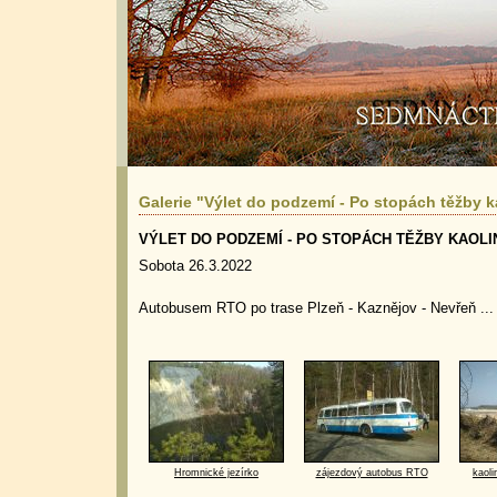
Galerie "Výlet do podzemí - Po stopách těžby k
VÝLET DO PODZEMÍ - PO STOPÁCH TĚŽBY KAOLI
Sobota 26.3.2022
Autobusem RTO po trase Plzeň - Kaznějov - Nevřeň ...
Hromnické jezírko
zájezdový autobus RTO
kaol