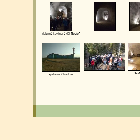
hlubinný kaolinový důl Nevřeň
Nevř
spalovna Chotíkov